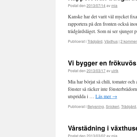
Postat den
2013/07/14
av
mia
Kanske har det varit väl mycket fixa
rapportera på den fronten också inom
trädgårdsläget. Som ni ser sjunger
Publicerat i
Trädgård
,
Växthus
|
2 kommen
Vi bygger en frökuvös
Postat den
2013/03/17
av
ulrik
Mia har börjat så chili, tomater och
fönster så räcker inte fönsterbrädorn
utspridda i …
Läs mer
→
Publicerat i
Belysning
,
Snickeri
,
Trädgård
Vårstädning i växthus
Postat den
2013/03/02
av
mia