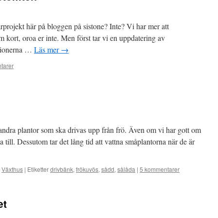
rprojekt här på bloggen på sistone? Inte? Vi har mer att
 kort, oroa er inte. Men först tar vi en uppdatering av
 pionerna …
Läs mer
→
tarer
 andra plantor som ska drivas upp från frö. Även om vi har gott om
a till. Dessutom tar det lång tid att vattna småplantorna när de är
,
Växthus
|
Etiketter
drivbänk
,
frökuvös
,
sådd
,
sålåda
|
5 kommentarer
et