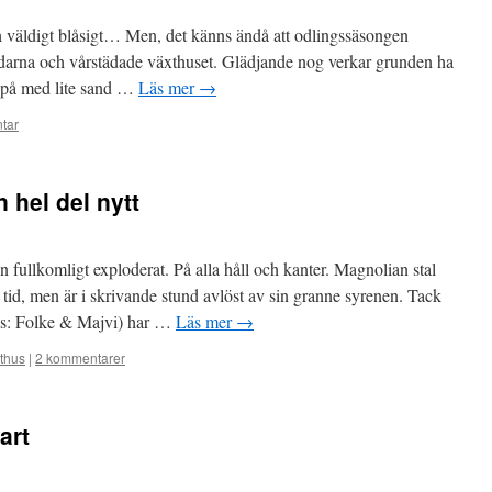
ch väldigt blåsigt… Men, det känns ändå att odlingssäsongen
ndarna och vårstädade växthuset. Glädjande nog verkar grunden ha
la på med lite sand …
Läs mer
→
tar
 hel del nytt
 fullkomligt exploderat. På alla håll och kanter. Magnolian stal
s tid, men är i skrivande stund avlöst av sin granne syrenen. Tack
läs: Folke & Majvi) har …
Läs mer
→
thus
|
2 kommentarer
art