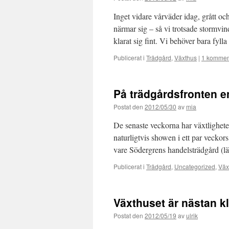
Inget vidare vårväder idag, grått o
närmar sig – så vi trotsade stormvi
klarat sig fint. Vi behöver bara fyl
Publicerat i
Trädgård
,
Växthus
|
1 kommen
På trädgårdsfronten en
Postat den
2012/05/30
av
mia
De senaste veckorna har växtligheten
naturligtvis showen i ett par veckor
vare Södergrens handelsträdgård (
Publicerat i
Trädgård
,
Uncategorized
,
Väx
Växthuset är nästan kl
Postat den
2012/05/19
av
ulrik