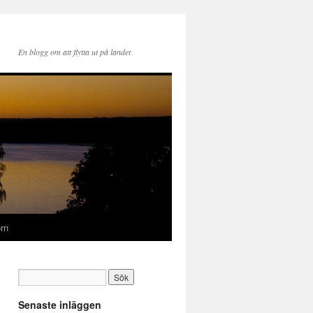
En blogg om att flytta ut på landet
rn
Senaste inläggen