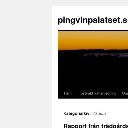
pingvinpalatset.
Hem
Frostvakt vattenledning
Om 
Gå
till
Växthus
Kategoriarkiv:
innehåll
Rapport från trädgår