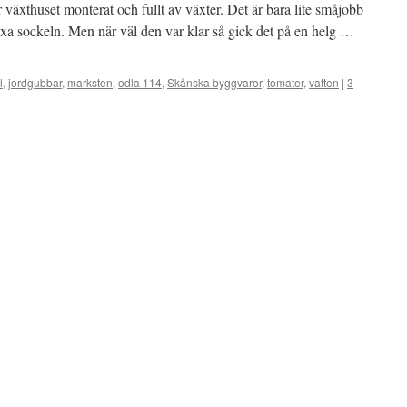
växthuset monterat och fullt av växter. Det är bara lite småjobb
ixa sockeln. Men när väl den var klar så gick det på en helg …
l
,
jordgubbar
,
marksten
,
odla 114
,
Skånska byggvaror
,
tomater
,
vatten
|
3