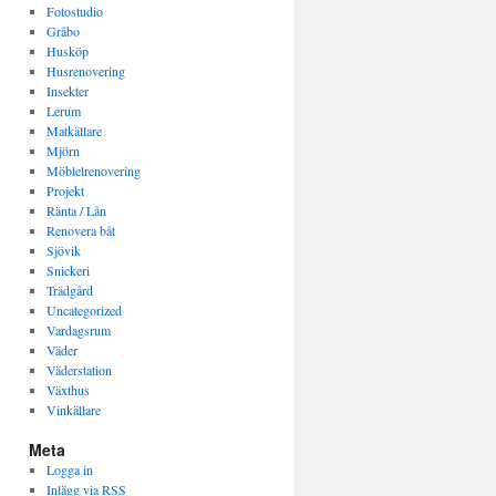
Fotostudio
Gråbo
Husköp
Husrenovering
Insekter
Lerum
Matkällare
Mjörn
Möblelrenovering
Projekt
Ränta / Lån
Renovera båt
Sjövik
Snickeri
Trädgård
Uncategorized
Vardagsrum
Väder
Väderstation
Växthus
Vinkällare
Meta
Logga in
Inlägg via
RSS