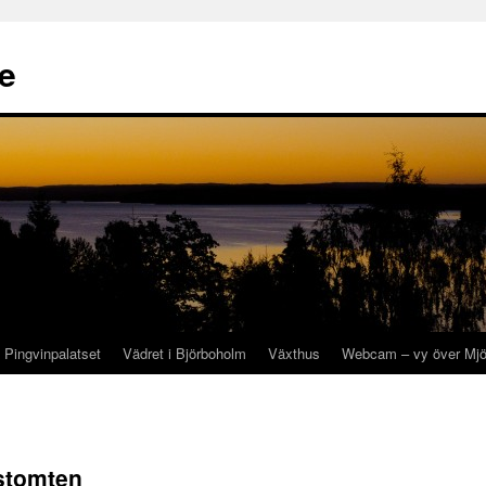
se
Pingvinpalatset
Vädret i Björboholm
Växthus
Webcam – vy över Mjö
dstomten