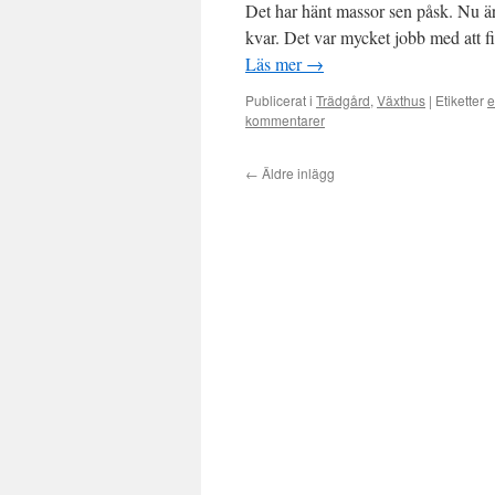
Det har hänt massor sen påsk. Nu är 
kvar. Det var mycket jobb med att f
Läs mer
→
Publicerat i
Trädgård
,
Växthus
|
Etiketter
e
kommentarer
←
Äldre inlägg