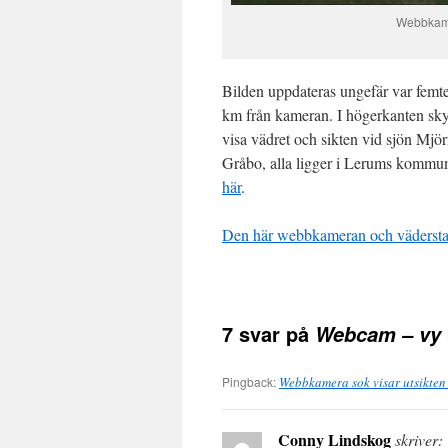
Webbkamer
Bilden uppdateras ungefär var femte 
km från kameran. I högerkanten skym
visa vädret och sikten vid sjön Mjö
Gråbo, alla ligger i Lerums kommun
här
.
Den här webbkameran och väderstat
7 svar på
Webcam – vy 
Pingback:
Webbkamera sok visar utsikten 
Conny Lindskog
skriver: