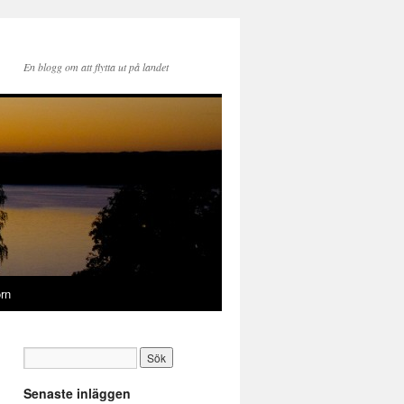
En blogg om att flytta ut på landet
rn
Senaste inläggen