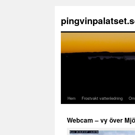
pingvinpalatset.
Hem
Frostvakt vattenledning
Om 
Gå
till
Webcam – vy över Mj
innehåll