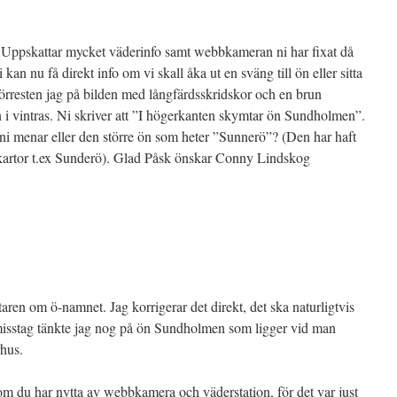
 Uppskattar mycket väderinfo samt webbkameran ni har fixat då
kan nu få direkt info om vi skall åka ut en sväng till ön eller sitta
rresten jag på bilden med långfärdsskridskor och en brun
n i vintras. Ni skriver att ”I högerkanten skymtar ön Sundholmen”.
n ni menar eller den större ön som heter ”Sunnerö”? (Den har haft
 kartor t.ex Sunderö). Glad Påsk önskar Conny Lindskog
ren om ö-namnet. Jag korrigerar det direkt, det ska naturligtvis
isstag tänkte jag nog på ön Sundholmen som ligger vid man
hus.
 om du har nytta av webbkamera och väderstation, för det var just