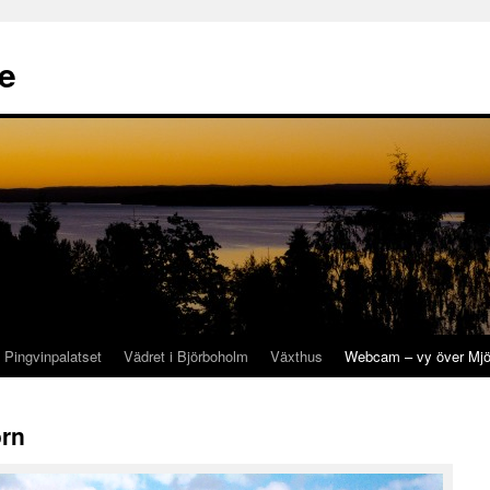
se
Pingvinpalatset
Vädret i Björboholm
Växthus
Webcam – vy över Mjö
örn