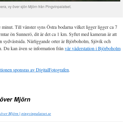
a, vy över sjön Mjörn från Pingvinpalatset.
minut. Till vänster syns Östra bodarna vilket ligger ligger ca 7
tar ön Sunnerö, dit är det ca 1 km. Syftet med kameran är att
rn sydvästsida. Närliggande orter är Björboholm, Sjövik och
. Du kan även se information från
vår väderstation i Björboholm
ionen sponsras av DigitalFotografen
.
över Mjörn
över Mjörn | pingvinpalatset.se