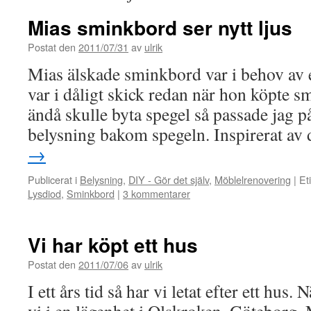
Mias sminkbord ser nytt ljus
Postat den
2011/07/31
av
ulrik
Mias älskade sminkbord var i behov av 
var i dåligt skick redan när hon köpte s
ändå skulle byta spegel så passade jag på 
belysning bakom spegeln. Inspirerat av
→
Publicerat i
Belysning
,
DIY - Gör det själv
,
Möblelrenovering
|
Et
Lysdiod
,
Sminkbord
|
3 kommentarer
Vi har köpt ett hus
Postat den
2011/07/06
av
ulrik
I ett års tid så har vi letat efter ett hus.