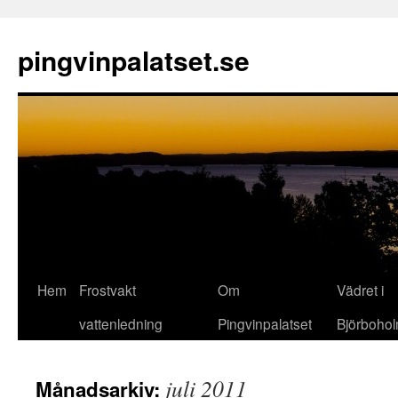
pingvinpalatset.se
Hem
Frostvakt
Om
Vädret i
Gå
vattenledning
Pingvinpalatset
Björboho
till
innehåll
juli 2011
Månadsarkiv: