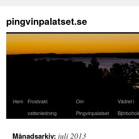
pingvinpalatset.se
Hem
Frostvakt
Om
Vädret i
Gå
vattenledning
Pingvinpalatset
Björboho
till
innehåll
juli 2013
Månadsarkiv: