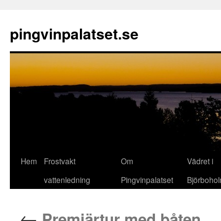
pingvinpalatset.se
Hem
Frostvakt
Om
Vädret i
Gå
vattenledning
Pingvinpalatset
Björboho
till
innehåll
←
Premiärtur med båten