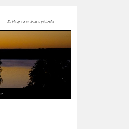
En blogg om att flytta ut på landet
rn