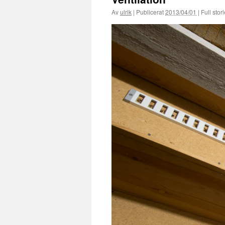
Av
ulrik
|
Publicerat
2013/04/01
|
Full stor