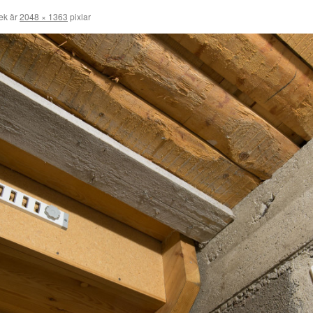
lek är
2048 × 1363
pixlar