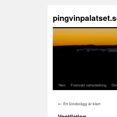
pingvinpalatset.
Hem
Frostvakt vattenledning
Om 
Gå
till
←
Ett kinderägg är klart
innehåll
Ventilation