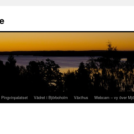
se
Pingvinpalatset
Vädret i Björboholm
Växthus
Webcam – vy över Mjö