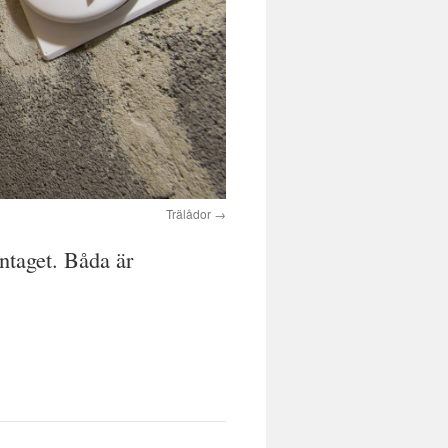
Trälådor
intaget. Båda är